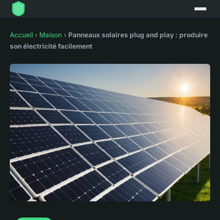
Accueil
›
Maison
›
Panneaux solaires plug and play : produire
son électricité facilement