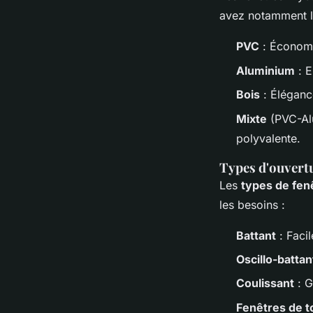
avez notamment le
PVC
: Économi
Aluminium
: E
Bois
: Élégance
Mixte
(PVC-Alu
polyvalente.
Types d'ouvert
Les
types de fen
les besoins :
Battant
: Facil
Oscillo-battan
Coulissant
: G
Fenêtres de to