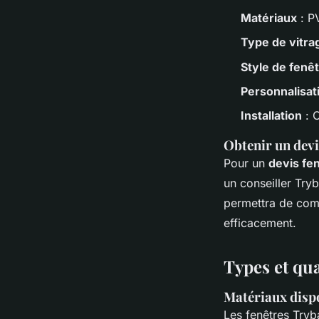
Matériaux
: P
Type de vitra
Style de fenê
Personnalisat
Installation
: 
Obtenir un devi
Pour un
devis fe
un conseiller Try
permettra de comp
efficacement.
Types et qua
Matériaux disp
Les fenêtres Tryba