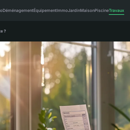
co
Déménagement
Équipement
Immo
Jardin
Maison
Piscine
Travaux
te ?