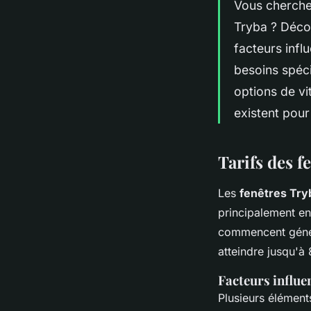
Vous cherche
Tryba ? Décou
facteurs infl
besoins spéci
options de vi
existent pour
Tarifs des f
Les
fenêtres Try
principalement en
commencent génér
atteindre jusqu'à
Facteurs influe
Plusieurs éléments