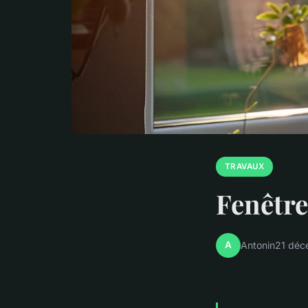
TRAVAUX
Fenêtre
A
Antonin
21 déc