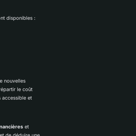
ont disponibles :
de nouvelles
partir le coût
s accessible et
inancières
et
met de déduire une